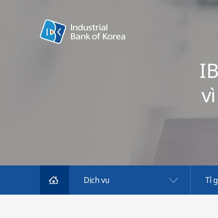
IB
v
Dịch vụ
Tỉ g