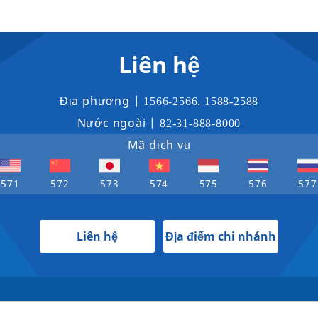
Liên hệ
Địa phương |
1566-2566
,
1588-2588
Nước ngoài |
82-31-888-8000
Mã dịch vụ
571
572
573
574
575
576
577
Liên hệ
Địa điểm chi nhánh