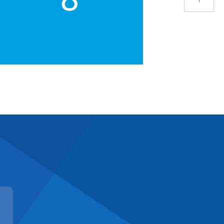
हामी कसरी मद्दत गर्छौं
पैसा पठाउनुहोस्
हामीलाई सम्पर्क गर्नुहोस्
शाखा स्थान