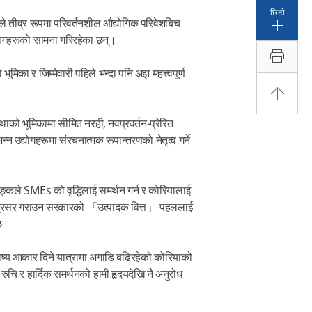
छिटो
 तीव्र रूपमा परिवर्तनशील औद्योगिक परिवेशबिच
मागहरूको सामना गरिरहेका छन्।
शशुरु गर्न तयार
भूमिका र जिम्मेवारी पहिले भन्दा पनि अझ महत्त्वपूर्ण
हामी कसरी मद्दत गर्छौं
्थाको भूमिकामा सीमित नरही, नवप्रवर्तन-प्रेरित
्न उद्योगहरूमा संरचनात्मक रूपान्तरणको नेतृत्व गर्ने
पैसा पठाउनुहोस्
हामीलाई सम्पर्क गर्नुहोस्
 बैङ्कले SMEs को वृद्धिलाई समर्थन गर्न र कोरियालाई
्फ अग्रसर गराउन सरकारको 「उत्पादक वित्त」 पहललाई
शाखा स्थान
 छ।
ष्य आकार दिने यात्रामा अगाडि बढिरहेको कोरियाको
रुचि र हार्दिक समर्थनको हामी हृदयदेखि नै अनुरोध