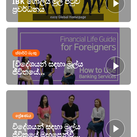
IBK ගෝලීය මුල් පිටුව
ප්‍රවර්ධනය
ස්මාර්ට් බැංකු
[විදේශයන් සඳහා මූල්ය
ජීවිතයේ
මාර්ගෝපදේශය] 1_
බැංකු සේවා භාවිතා
කිරීමට (ඉංග්රීසි)
ප්‍රේෂණය
විදේශයන් සඳහා මූල්ය
ජීවිතයේ මඟපෙන්වීම