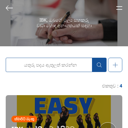
IBK, ඔබගේ මූල්‍ය සහකරු
වඩා හොඳ අනාගතයක් සඳහා
එකතුව :
4
ස්මාර්ට් බැංකු