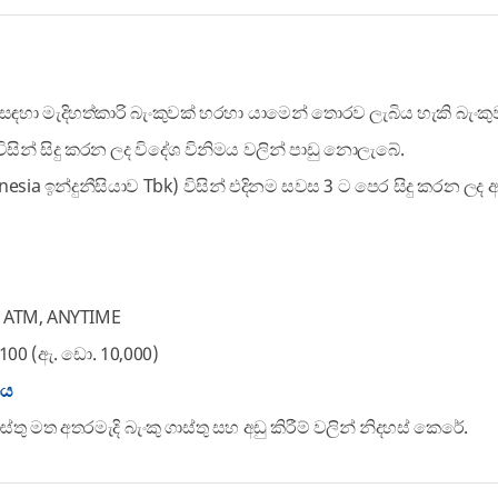
ම සඳහා මැදිහත්කාරි බැංකුවක් හරහා යාමෙන් තොරව ලැබිය හැකි බැංක
විසින් සිදු කරන ලද විදේශ විනිමය වලින් පාඩු නොලැබේ.
esia ඉන්දුනීසියාව Tbk) විසින් එදිනම සවස 3 ට පෙර සිදු කරන ලද 
, ATM, ANYTIME
100 (ඇ. ඩො. 10,000)
තය
තු මත අතරමැදි බැංකු ගාස්තු සහ අඩු කිරීම් වලින් නිදහස් කෙරේ.