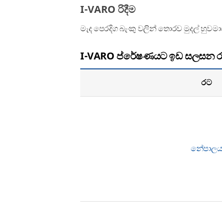
I-VARO රිදීම
මැද පෙරදිග බැංකු වලින් තොරව මුදල් හුවමාර
I-VARO ප්රේෂණයට ඉඩ සලසන රට
රට
නේපාල