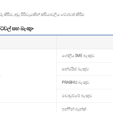
ු කිරීම, අඩු පිරිවැයකින් ක්රියාවලිය වේගවත් කිරීම
වල් සහ බැංකු>
ගෝලීය IME බැංකුව
සන්රයිස් බැංකුව
ය
PRABHU බැංකුව
මචාචුච්රේ බැංකුව
ඉන්ෆින් බෑන්ක්