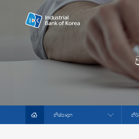
නිෂ්පාදන
නිර