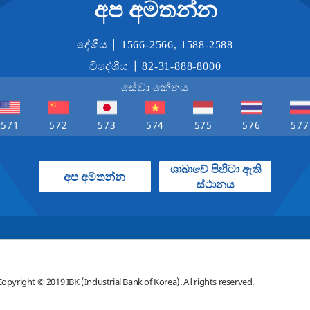
අප අමතන්න
දේශීය |
1566-2566
,
1588-2588
විදේශීය |
82-31-888-8000
සේවා කේතය
571
572
573
574
575
576
577
ශාඛාවේ පිහිටා ඇති
අප අමතන්න
ස්ථානය
Copyright © 2019 IBK (Industrial Bank of Korea).
All rights reserved.