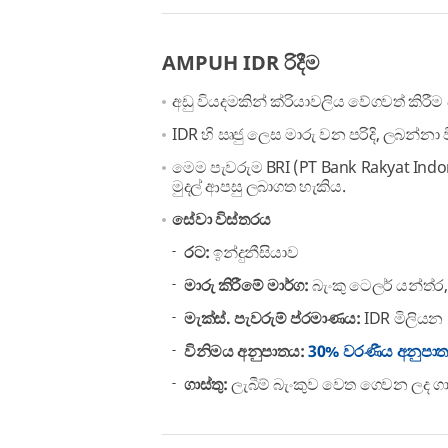
AMPUH IDR රිදීම
අඩු වියදමකින් ක්රියාවලිය වේගවත් කිරී
IDR හි ඍජු ලෙස මාරු වන පරිදි, ලබන්නා 
මෙම පැවරුම BRI (PT Bank Rakyat Indon
මුදල් ආපසු ලබාගත හැකිය.
සේවා විස්තරය
රට:
ඉන්දුනීසියාව
මාරු කිරීමේ මාර්ග:
බැංකු ටෙලර් යන්ත්ර
මැක්ස්. පැවරුම් ප්රමාණය:
IDR මිලියන 
විනිමය අනුපාතය:
30% වරණීය අනුපා
ගාස්තු:
ලැබීම් බැංකුව වෙත ගෙවන ලද ගාස්