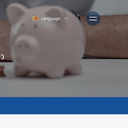
Language
ා