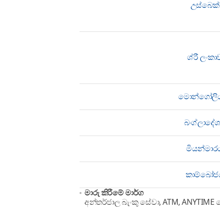
උස්බෙක්
ශ්රී ලංකා
මොන්ගෝලි
බංග්ලාදේ
මියන්මාර
කාම්බෝජ
මාරු කිරීමේ මාර්ග
අන්තර්ජාල බැංකු සේවා, ATM, ANYTIME 