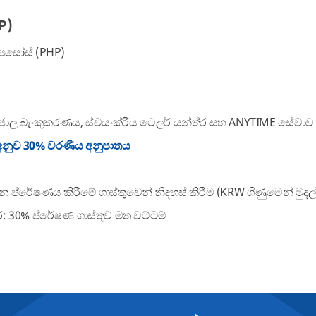
P)
පෙසෝස් (PHP)
්ජාල බැංකුකරණය, ස්වයංක්රීය ටෙලර් යන්ත්ර සහ ANYTIME සේවාව
අනුව 30% වරණීය අනුපාතය
න ප්රේෂණය කිරීමේ ගාස්තුවෙන් නිදහස් කිරීම (KRW ගිණුමෙන් මුදල
ර: 30% ප්රේෂණ ගාස්තුව මත වට්ටම්