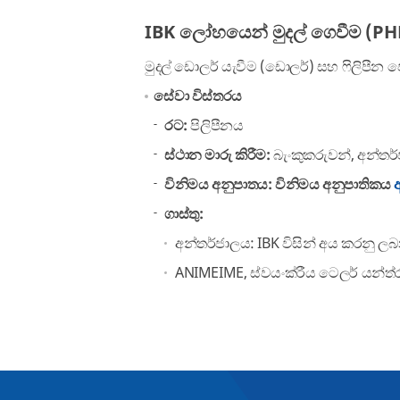
IBK ලෝහයෙන් මුදල් ගෙවීම (PH
මුදල් ඩොලර් යැවීම (ඩොලර්) සහ ෆිලිපීන 
සේවා විස්තරය
රට:
පිලිපීනය
ස්ථාන මාරු කිරීම:
බැංකුකරුවන්, අන්තර
විනිමය අනුපාතය: විනිමය අනුපාතිකය
ගාස්තු:
අන්තර්ජාලය: IBK විසින් අය කරනු ලබ
ANIMEIME, ස්වයංක්රීය ටෙලර් යන්ත්