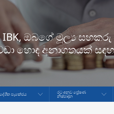
IBK, ඔබගේ මූල්‍ය සහකරු
වඩා හොඳ අනාගතයක් සඳහ
රට අනුව ප්‍රේෂණ
්දේශිත පැකේජය
නිෂ්පාදන