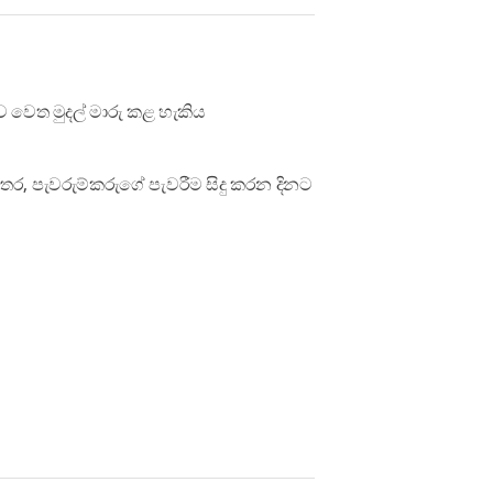
ශාඛාවේ පිහිටා ඇති ස්ථානය
ුව වෙත මුදල් මාරු කළ හැකිය
අතර, පැවරුම්කරුගේ පැවරීම සිදු කරන දිනට