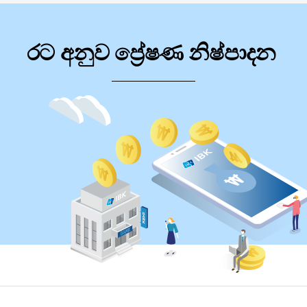
රට අනුව ප්‍රේෂණ නිෂ්පාදන
රට අනුව ප්‍රේෂණ නිෂ්පාදන