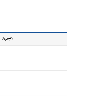
බැංකුව