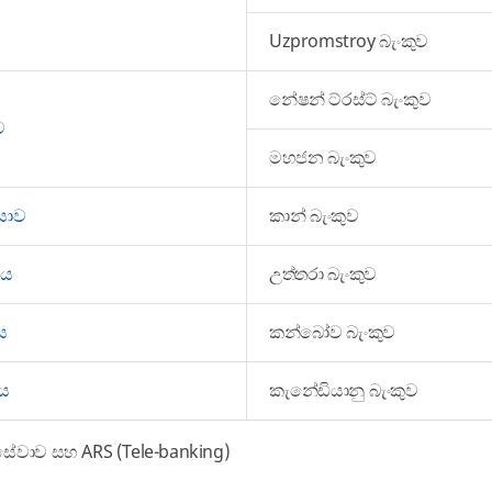
Uzpromstroy බැංකුව
නේෂන් ට්රස්ට් බැංකුව
ව
මහජන බැංකුව
යාව
කාන් බැංකුව
ශය
උත්තරා බැංකුව
ය
කන්බෝව බැංකුව
ය
කැනේඩියානු බැංකුව
සේවාව සහ ARS (Tele-banking)