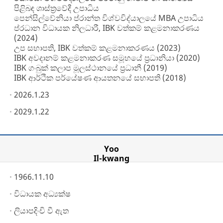
පිළිබඳ ශාස්ත්‍රවේදී උපාධිය
පෙන්සිල්වේනියා ප්රාන්ත විශ්වවිද්යාලයේ MBA උපාධිය
ප්රධාන විධායක නිලධාරී, IBK වත්කම් කළමනාකරණය
(2024)
උප සභාපති, IBK වත්කම් කළමනාකරණය (2023)
IBK අවදානම් කළමනාකරණ සමූහයේ ප්‍රධානියා (2020)
IBK ගංබුක් කලාප මූලස්ථානයේ ප්‍රධානී (2019)
IBK ආර්ථික පර්යේෂණ ආයතනයේ සභාපති (2018)
2026.1.23
2029.1.22
Yoo
Il-kwang
1966.11.10
විධායක අධ්‍යක්ෂ
ලියාපදිංචි වී ඇත