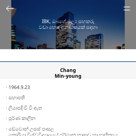
IBK, ඔබගේ මූල්‍ය සහකරු
වඩා හොඳ අනාගතයක් සඳහා
Chang
Min-young
1964.9.23
සභාපති
ලියාපදිංචි වී ඇත
පූර්ණ කාලීන
ඩේවොන් උසස් පාසල
කොරියා විශ්වවිද්‍යාලයේ ජර්මානු භාෂාව හා සාහිත්‍යය