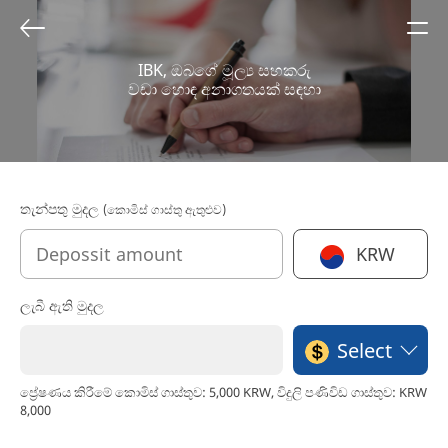
IBK, ඔබගේ මූල්‍ය සහකරු
වඩා හොඳ අනාගතයක් සඳහා
තැන්පතු මුදල
(කොමිස් ගාස්තු ඇතුළුව)
KRW
ලැබී ඇති මුදල
Select
ප්‍රේෂණය කිරීමේ කොමිස් ගාස්තුව: 5,000 KRW, විදුලි පණිවිඩ ගාස්තුව: KRW
8,000