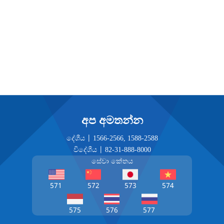
අප අමතන්න
දේශීය |
1566-2566
,
1588-2588
විදේශීය |
82-31-888-8000
සේවා කේතය
571
572
573
574
575
576
577