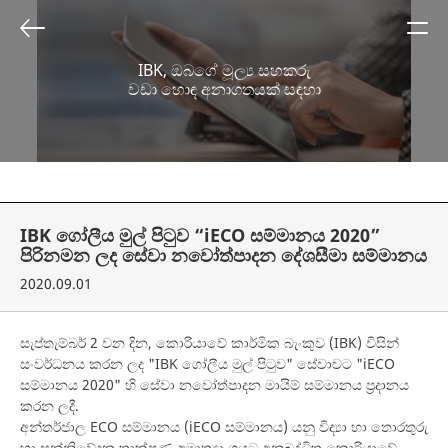
IBK, ඔබගේ මූල්‍ය සහකරු
වඩා හොඳ අනාගතයක් සඳහා
IBK ගෝලීය මුල් පිටුව “iECO සම්මානය 2020”
පිරිනමන ලද සේවා නවෝත්පාදන දේශසීමා සම්මානය
2020.09.01
සැප්තැම්බර් 2 වන දින, කොරියාවේ කාර්මික බැංකුව (IBK) විසින්
සංවර්ධනය කරන ලද "IBK ගෝලීය මුල් පිටුව" සේවාවට "iECO
සම්මානය 2020" හි සේවා නවෝත්පාදන මායිම් සම්මානය ප්‍රදානය
කරන ලදී.
අන්තර්ජාල ECO සම්මානය (iECO සම්මානය) යනු විද්‍යා හා තොරතුරු
හා සන්නිවේදන තාක්ෂණ අමාත්‍යාංශයට අනුබද්ධිත කොරියාවේ