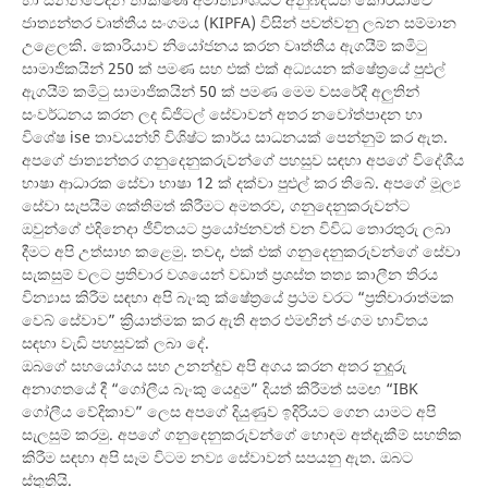
ජාත්‍යන්තර වෘත්තීය සංගමය (KIPFA) විසින් පවත්වනු ලබන සම්මාන
උළෙලකි. කොරියාව නියෝජනය කරන වෘත්තීය ඇගයීම් කමිටු
සාමාජිකයින් 250 ක් පමණ සහ එක් එක් අධ්‍යයන ක්ෂේත්‍රයේ පුළුල්
ඇගයීම් කමිටු සාමාජිකයින් 50 ක් පමණ මෙම වසරේදී අලුතින්
සංවර්ධනය කරන ලද ඩිජිටල් සේවාවන් අතර නවෝත්පාදන හා
විශේෂ ise තාවයන්හි විශිෂ්ට කාර්ය සාධනයක් පෙන්නුම් කර ඇත.
අපගේ ජාත්‍යන්තර ගනුදෙනුකරුවන්ගේ පහසුව සඳහා අපගේ විදේශීය
භාෂා ආධාරක සේවා භාෂා 12 ක් දක්වා පුළුල් කර තිබේ. අපගේ මූල්‍ය
සේවා සැපයීම ශක්තිමත් කිරීමට අමතරව, ගනුදෙනුකරුවන්ට
ඔවුන්ගේ එදිනෙදා ජීවිතයට ප්‍රයෝජනවත් වන විවිධ තොරතුරු ලබා
දීමට අපි උත්සාහ කළෙමු. තවද, එක් එක් ගනුදෙනුකරුවන්ගේ සේවා
සැකසුම් වලට ප්‍රතිචාර වශයෙන් වඩාත් ප්‍රශස්ත තත්‍ය කාලීන තිරය
වින්‍යාස කිරීම සඳහා අපි බැංකු ක්ෂේත්‍රයේ ප්‍රථම වරට “ප්‍රතිචාරාත්මක
වෙබ් සේවාව” ක්‍රියාත්මක කර ඇති අතර එමඟින් ජංගම භාවිතය
සඳහා වැඩි පහසුවක් ලබා දේ.
ඔබගේ සහයෝගය සහ උනන්දුව අපි අගය කරන අතර නුදුරු
අනාගතයේ දී “ගෝලීය බැංකු යෙදුම” දියත් කිරීමත් සමඟ “IBK
ගෝලීය වේදිකාව” ලෙස අපගේ දියුණුව ඉදිරියට ගෙන යාමට අපි
සැලසුම් කරමු. අපගේ ගනුදෙනුකරුවන්ගේ හොඳම අත්දැකීම් සහතික
කිරීම සඳහා අපි සෑම විටම නව්‍ය සේවාවන් සපයනු ඇත. ඔබට
ස්තුතියි.