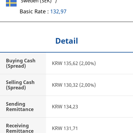
Sweden (SEK) /
Basic Rate :
132,97
Detail
Buying Cash
KRW 135,62 (2,00%)
(Spread)
Selling Cash
KRW 130,32 (2,00%)
(Spread)
Sending
KRW 134,23
Remittance
Receiving
KRW 131,71
Remittance