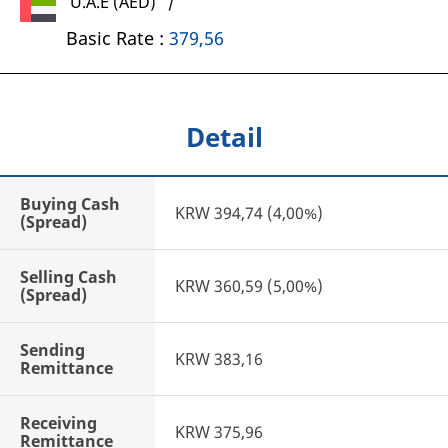
U.A.E (AED) /
Basic Rate :
379,56
Detail
Buying Cash
KRW 394,74 (4,00%)
(Spread)
Selling Cash
KRW 360,59 (5,00%)
(Spread)
Sending
KRW 383,16
Remittance
Receiving
KRW 375,96
Remittance