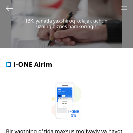
IBK, yanada yaxshiroq kelajak uchun
sizning biznes hamkoringiz.
i-ONE Alrim
Bir vaqtning o'zida maxsus moliyaviy va hayot