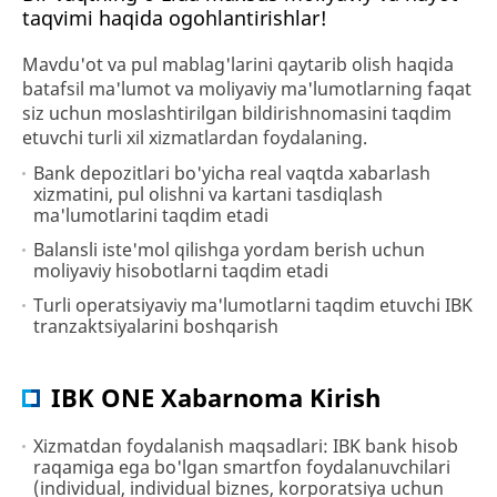
taqvimi haqida ogohlantirishlar!
Mavdu'ot va pul mablag'larini qaytarib olish haqida
batafsil ma'lumot va moliyaviy ma'lumotlarning faqat
siz uchun moslashtirilgan bildirishnomasini taqdim
etuvchi turli xil xizmatlardan foydalaning.
Bank depozitlari bo'yicha real vaqtda xabarlash
xizmatini, pul olishni va kartani tasdiqlash
ma'lumotlarini taqdim etadi
Balansli iste'mol qilishga yordam berish uchun
moliyaviy hisobotlarni taqdim etadi
Turli operatsiyaviy ma'lumotlarni taqdim etuvchi IBK
tranzaktsiyalarini boshqarish
IBK ONE Xabarnoma Kirish
Xizmatdan foydalanish maqsadlari: IBK bank hisob
raqamiga ega bo'lgan smartfon foydalanuvchilari
(individual, individual biznes, korporatsiya uchun