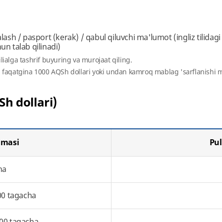
yalash / pasport (kerak) / qabul qiluvchi ma'lumot (ingliz tilidag
un talab qilinadi)
lialga tashrif buyuring va murojaat qiling.
a faqatgina 1000 AQSh dollari yoki undan kamroq mablag 'sarflanishi
Sh dollari)
mmasi
Pul
ha
00 tagacha
000 tagacha