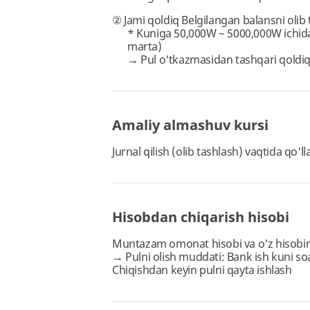
② Jami qoldiq Belgilangan balansni olib
* Kuniga 50,000W ~ 5000,000W ichida 
marta)
→ Pul o'tkazmasidan tashqari qoldiqn
Amaliy almashuv kursi
Jurnal qilish (olib tashlash) vaqtida qo'l
Hisobdan chiqarish hisobi
Muntazam omonat hisobi va o'z hisobin
→ Pulni olish muddati: Bank ish kuni soa
Chiqishdan keyin pulni qayta ishlash