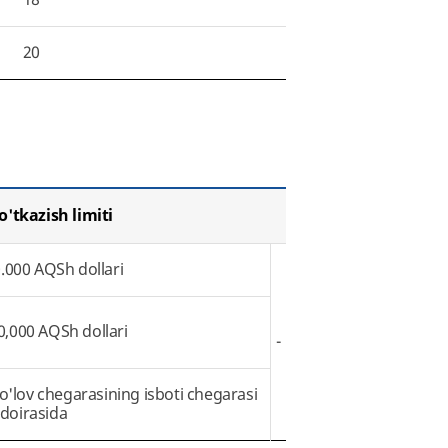
20
o'tkazish limiti
0.000 AQSh dollari
00,000 AQSh dollari
-
to'lov chegarasining isboti chegarasi
doirasida