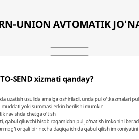
RN-UNION AVTOMATIK JO'N
UTO-SEND xizmati qanday?
da uzatish usulida amalga oshiriladi, unda pul o'tkazmalari p
h muddati yoki summasi erkin berilishi mumkin.
ik ravishda chetga o'tish
ati, qabul qiluvchi hisob raqamidan pul jo'natish imkonini be
armog'i orqali bir necha daqiqa ichida qabul qilish imkoniyatini