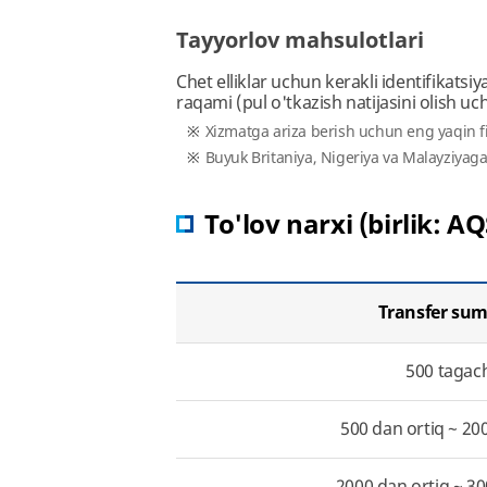
Tayyorlov mahsulotlari
Chet elliklar uchun kerakli identifikatsi
raqami (pul o'tkazish natijasini olish uch
Xizmatga ariza berish uchun eng yaqin fi
Buyuk Britaniya, Nigeriya va Malayziyag
To'lov narxi (birlik: AQ
Transfer su
500 tagac
500 dan ortiq ~ 20
2000 dan ortiq ~ 3