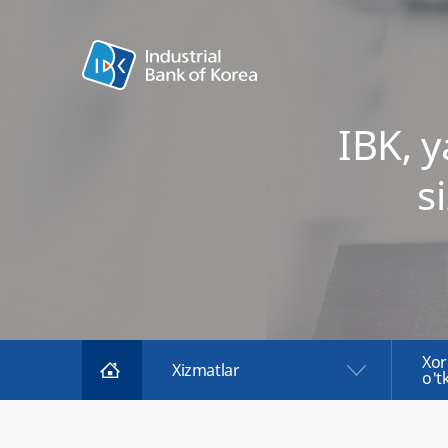
IBK, 
s
Xor
Xizmatlar
o't