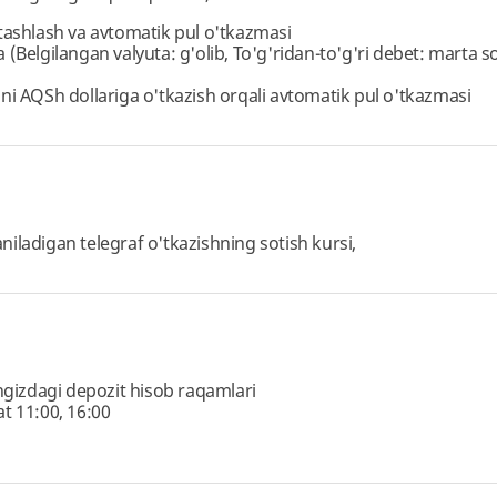
 tashlash va avtomatik pul o'tkazmasi
(Belgilangan valyuta: g'olib, To'g'ridan-to'g'ri debet: marta 
i AQSh dollariga o'tkazish orqali avtomatik pul o'tkazmasi
laniladigan telegraf o'tkazishning sotish kursi,
gizdagi depozit hisob raqamlari
t 11:00, 16:00