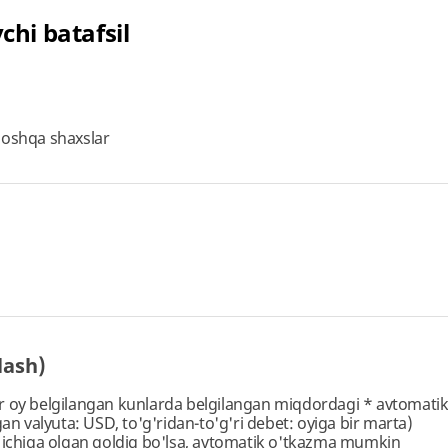
chi batafsil
a boshqa shaxslar
lash)
ar oy belgilangan kunlarda belgilangan miqdordagi * avtomatik
an valyuta: USD, to'g'ridan-to'g'ri debet: oyiga bir marta)
 ichiga olgan qoldiq bo'lsa, avtomatik o'tkazma mumkin