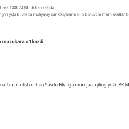
shaxs 1000 AQSh dollari ostida
o'g'ri yoki bilvosita moliyaviy sanktsiyalarni olib boruvchi mamlakatlar
m muzokara o'tkazdi
'lumot olish uchun Savdo Filialiga murojaat qiling yoki IBK M