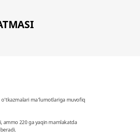
ATMASI
ul o'tkazmalari ma'lumotlariga muvofiq
radi, ammo 220 ga yaqin mamlakatda
 beradi.