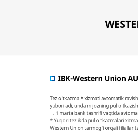
WESTE
IBK-Western Union A
Tez o'tkazma * xizmati avtomatik ravish
yuboriladi, unda mijozning pul o'tkazis
→ 1 marta bank tashrifi vaqtida avtomat
* Yuqori tezlikda pul o'tkazmalari xizm
Western Union tarmog'i orqali filiallar t