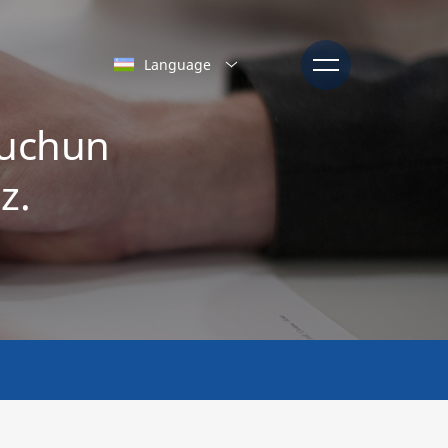
Language
 uchun
z.