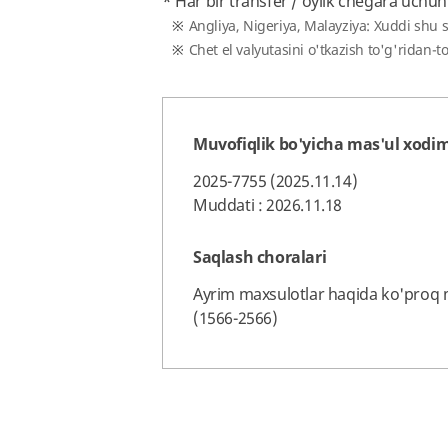
* Har bir transfer / oylik chegara uchun
Angliya, Nigeriya, Malayziya: Xuddi shu 
Chet el valyutasini o'tkazish to'g'ridan-t
Muvofiqlik bo'yicha mas'ul xodi
2025-7755 (2025.11.14)
Muddati : 2026.11.18
Saqlash choralari
Ayrim maxsulotlar haqida ko'proq ma
(1566-2566)