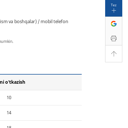
Tez
i ism va boshqalar) / mobil telefon
Boshlash uchun tayyor
Biz qanday yordam beramiz
 mumkin.
Pulni jo'natish
Biz bilan bog'lanish
ni o'tkazish
Filial joylashuvi
10
14
18