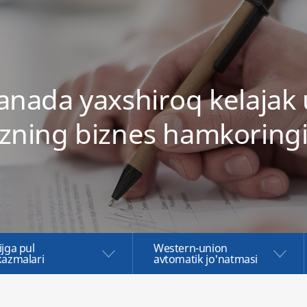
yanada yaxshiroq kelajak
izning biznes hamkoringi
ijga pul
Western-union
kazmalari
avtomatik jo'natmasi