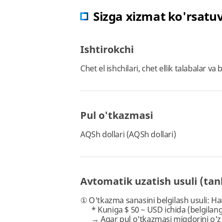
Sizga xizmat ko'rsatuv
Ishtirokchi
Chet el ishchilari, chet ellik talabalar v
Pul o'tkazmasi
AQSh dollari (AQSh dollari)
Avtomatik uzatish usuli (tan
① O'tkazma sanasini belgilash usuli: H
* Kuniga $ 50 ~ USD ichida (belgilang
→ Agar pul o'tkazmasi miqdorini o'z