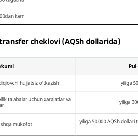
5000dan kam
transfer cheklovi (AQSh dollarida)
urkumi
Pul 
iqlovchi hujjatsiz o'tkazish
yiliga 5
lik talabalar uchun xarajatlar va
yiliga 3
ar.
yiliga 50.000 AQSh dollari 
 boshqa mukofot