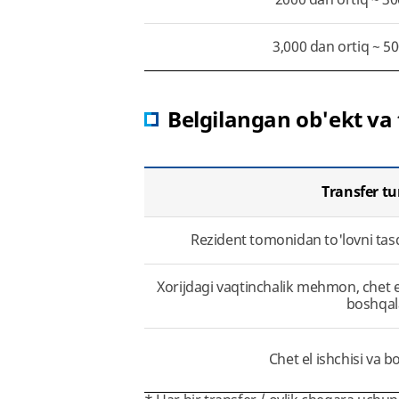
3,000 dan ortiq ~ 
Belgilangan ob'ekt va 
Transfer t
Rezident tomonidan to'lovni tasd
Xorijdagi vaqtinchalik mehmon, chet el
boshqal
Chet el ishchisi va