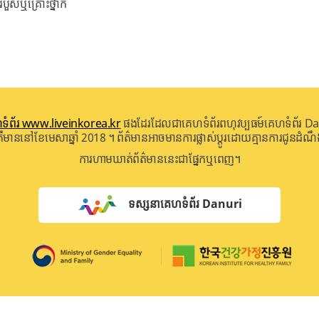
បួសឬគ្រោះថ្នាក់
ទំព័រ www.liveinkorea.kr
ផងដែរដែលជាគេហទំព័រពហុវប្បធម៍គេហទំព័រ Da
គឺមាននៅខែមេសាឆ្នាំ 2018 ។ ព័ត៌មានអាចមានការផ្លាស់ប្តូរដោយគ្មានការជូនដំណ
ការហាមឃាត់ព័ត៌មាននេះជាផ្នែកឬពេញ។
ទស្សនាគេហទំព័រ Danuri