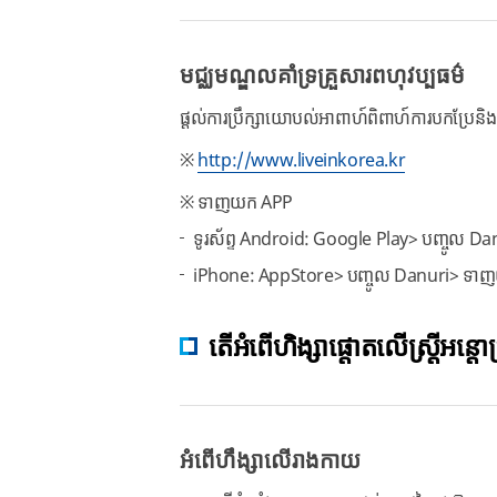
មជ្ឈមណ្ឌលគាំទ្រគ្រួសារពហុវប្បធម៌
ផ្តល់ការប្រឹក្សាយោបល់អាពាហ៍ពិពាហ៍ការបកប្រែនិ
※
http://www.liveinkorea.kr
※ ទាញយក APP
ទូរស័ព្ទ Android: Google Play> បញ្ចូល 
iPhone: AppStore> បញ្ចូល Danuri> ទា
តើអំពើហិង្សាផ្តោតលើស្ត្រីអន្តោប
អំពើហឹង្សាលើរាងកាយ