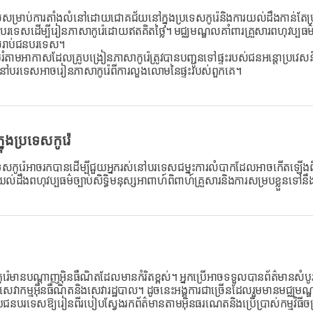
ម្រាប់ការតាំងលំនៅដោយជោគជ័យនៅក្នុងប្រទេសកូរ៉េនិងការយល់ដឹងកាន់តែប្រសើ
នបរទេសដើម្បីរៀនភាសាកូរ៉េដោយឥតគិតថ្លៃ។ មជ្ឈមណ្ឌលគាំពារគ្រួសារពហុវប្បធ
េសំរាប់ជនបរទេស។
អប់រំតាមអាកាសដែលគ្រូបង្រៀនភាសាកូរ៉េត្រូវបានបញ្ជូនទៅផ្ទះរបស់ជនអន្តោប្រវេស
នៅបរទេសអាចរៀនភាសាកូរ៉េពីការលួងលោមនៃផ្ទះរបស់ពួកគេ។
្នុងប្រទេសកូរ៉េ
នៅក្នុងប្រទេសកូរ៉េអាចរកបានដើម្បីជួយអ្នករស់នៅបរទេសជម្នះការលំបាកដែលអាចកើត
យល់ដឹងពហុវប្បធម៌ច្បាប់សិទ្ធិមនុស្សអាពាហ៍ពិពាហ៍គ្រួសារនិងការសម្របខ្លួនទៅនឹង
រហើយកូរ៉េមានបណ្តាញអ៊ិនធឺណិតដែលមានកំរិតខ្ពស់។ អ្នកប្រើអាចទទួលបានព័ត៌មានស
វាកម្មអ៊ីនធឺណិតនិងសេវារដ្ឋបាល។ ដូចនេះអង្គការជាច្រើនដែលរួមមានមជ្ឈមណ្ឌ
បីជួយជនបរទេសឱ្យរៀនពីរបៀបស្វែងរកព័ត៌មានតាមអ៊ិនធរណេតនិងប្រើប្រាស់កម្មវិធីច