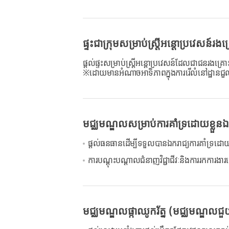
ផ្ទះជាក្រុមសម្រាប់ស្ត្រីអន្តោប្រវេសន៍រងគ
ផ្តល់ផ្ទះសម្រាប់ស្ត្រីអន្តោប្រវេសន៍ដែលជាជនរងគ្រោះន
※ដោយមានអំណាចអាទិភាពក្នុងការរើលំនៅដ្ឋានជួលផ្ទ
មជ្ឈមណ្ឌលសម្រាប់ការគាំទ្រដោយខ្លួនឯង
ផ្តល់ធនធានដើម្បីទទួលបានឯករាជ្យការគាំទ្រដោយខ្ល
ការបណ្តុះបណ្តាលជំនាញវិជ្ជាជីវៈនិងការរកការងារធ្
មជ្ឈមណ្ឌលផ្កាឈូករ័ត្ន (មជ្ឈមណ្ឌលជួយស