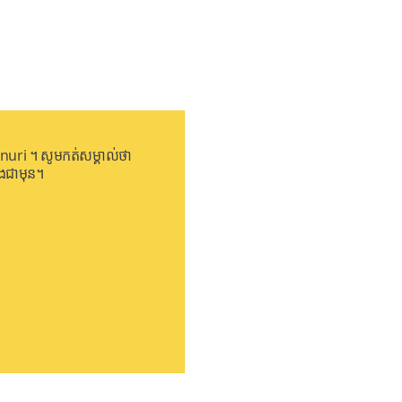
nuri ។ សូមកត់សម្គាល់ថា
ឹងជាមុន។