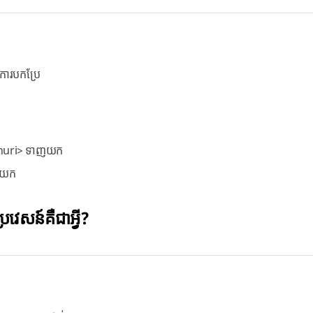
ងការបកប្រែ
Danuri> ទាញយក
ញយក
្រវេសន៍គឺជាអ្វី?