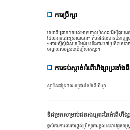
ការប្រឹក្សា
សេវាពិគ្រោះយោបល់មានគោលបំណងដើម្បីជួយដល់ជនបរ
ដែលអាចដោះស្រាយបាន។ តំបន់ដែលមានជំនាញរួមមានក
※ការស្នើសុំជំនួយដើមដំបូងនិងការបកប្រែនិងសេវាកម
មណ្ឌលសមស្របដើម្បីសាកសួរ។
ការទប់ស្កាត់អំពើហិង្សាប្រឆាំងនឹ
ស្ថាប័នគាំទ្រជនរងគ្រោះនៃអំពើហិង្សា
ទីជម្រកសម្រាប់ជនរងគ្រោះនៃអំពើហឹង្ស
ផ្តល់ការការពារការផ្តល់ប្រឹក្សាការផ្តល់សេវាវេជ្ជសា