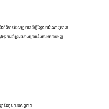
ងព័ត៌មានដែលត្រូវការដើម្បីស្វែងរកដំណោះស្រាយ
ូវអង្គការគាំទ្រដូចខាងក្រោមនិងការមកកាន់មជ្ឍ
ឹង្សានិងកូន ៗ របស់ពួកគេ