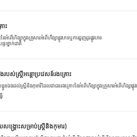
្រោះ
ៃអំពើហិង្សាក្នុងគ្រួសារអំពើហឹង្សាផ្លូវភេទឬការជួញដូរផ្លូវភេទ
ះថ្នាក់ជាតិ
របស់ស្ត្រីអន្តោប្រវេសន៍រងគ្រោះ
ួនឯងដល់ស្រ្តីនិងកុមារីដែលជាជនរងគ្រោះនៃអំពើហិង្សាក្នុងគ្រួសារអំពើហិង្សាផ្លូ
វើ
ង្គ្រោះសម្រាប់ស្ត្រីនិងកុមារ)