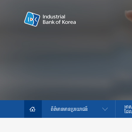
អាស
ព័ត៌មានមានប្រយោជន៍
ដែល