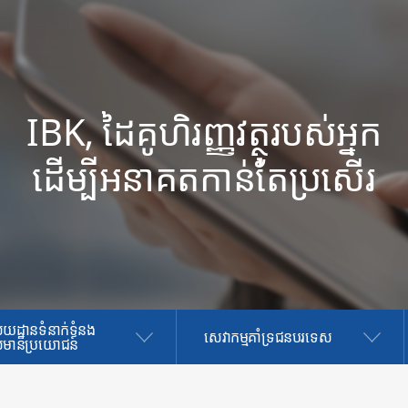
IBK, ដៃគូហិរញ្ញវត្ថុរបស់អ្នក
ដើម្បីអនាគតកាន់តែប្រសើរ
យដ្ឋានទំនាក់ទំនង
សេវាកម្មគាំទ្រជនបរទេស
មានប្រយោជន៍