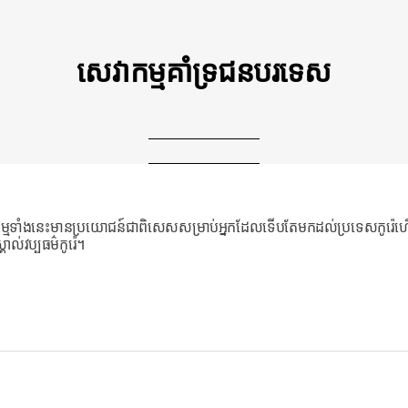
សេវាកម្មគាំទ្រជនបរទេស
។ សេវាកម្មទាំងនេះមានប្រយោជន៍ជាពិសេសសម្រាប់អ្នកដែលទើបតែមកដល់ប្រទេសកូរ៉េហ
ល់វប្បធម៌កូរ៉េ។