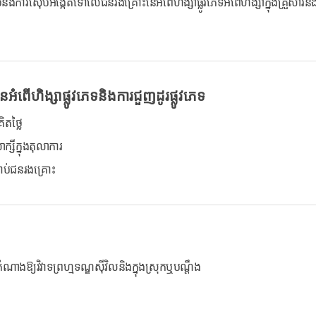
រច្បាប់និងការស៊ើបអង្កេតទៅលើជនរងគ្រោះនៃអំពើហិង្សាផ្លូវភេទអំពើហិង្សាក្នុងគ្រួសារ
អំពើហិង្សាផ្លូវភេទនិងការជួញដូរផ្លូវភេទ
ិតថ្លៃ
្សីក្នុងតុលាការ
ាប់ជនរងគ្រោះ
តំណាងឱ្យវិវាទព្រហ្មទណ្ឌស៊ីវិលនិងក្នុងស្រុកឬបណ្តឹង