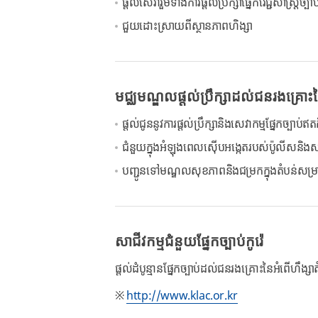
ផ្តល់សេវារួមទាំងការផ្តល់ប្រឹក្សាផ្នែកវេជ្ជសាស្ត្
ជួយដោះស្រាយពីស្ថានភាពហិង្សា
មជ្ឈមណ្ឌលផ្តល់ប្រឹក្សាដល់ជនរងគ្រោះនៃ
ផ្តល់ជូននូវការផ្តល់ប្រឹក្សានិងសេវាកម្មផ្នែកច្បាប់ឥតគ
ជំនួយក្នុងអំឡុងពេលស៊ើបអង្កេតរបស់ប៉ូលីសនិងសាក
បញ្ជូនទៅមណ្ឌលសុខភាពនិងជម្រកក្នុងតំបន់សម្រ
សាជីវកម្មជំនួយផ្នែកច្បាប់កូរ៉េ
ផ្តល់ដំបូន្មានផ្នែកច្បាប់ដល់ជនរងគ្រោះនៃអំពើហឹង្សា
※
http://www.klac.or.kr