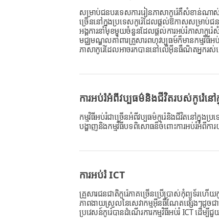
សម្រាប់ជនបរទេសការរៀនភាសាកូរ៉េគឺសំខាន់ណាស់ស
ច្រើននៅក្នុងប្រទេសកូរ៉េដែលផ្តល់ឱកាសសម្រាប់ជ
អង្គការនាំមុខមួយចំនួនដែលផ្តល់ការអប់រំភាសាកូរ៉
មជ្ឈមណ្ឌលគាំពារគ្រួសារពហុវប្បធម៍ក៏មានកម្មវិធី
ភាសាកូរ៉េដែលអាចរកបាននៅលើអ៊ីនធឺណិតអ្នករស់
ការអប់រំអំពីវប្បធម៌និងជីវិតរបស់កូរ៉េនៅក
កម្មវិធីអប់រំជាច្រើនអំពីវប្បធម៌កូរ៉េនិងជីវិត
បង្ហាញនិងកម្មវិធីបទពិសោធន៏ចំពោះការអប់រំអំពីការ
ការអប់រំ ICT
គ្រួសារជនជាតិកូរ៉េភាគច្រើនប្រើប្រាស់កុំព្យូទ័
ភាពងាយស្រួលនៃសេវាកម្មអ៊ីនធឺណែតផ្សេងៗដូចជាសេ
ប្រវេសន៍កូរ៉េបានដំណើរការកម្មវិធីអប់រំ ICT ដើម្