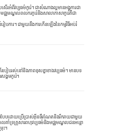
រអំពីវប្បធម៌កូរ៉េ។ ជាសំណាងល្អមានអង្គការជា
ម៌មជ្ឈមណ្ឌលពលករកូរ៉េនិងសាលាភាសាកូរ៉េគឺជា
ន៍រៀបការ។ ជាមួយនឹងការកើនឡើងនៃកម្មវិធីអប់រំ
ឡើងពីរបៀបរស់នៅនិងភាពខុសគ្នាខាងវប្បធម៌។ មានបទ
សង្គមកូរ៉េ។
ំបូរបែបដោយប្រើប្រាស់អ៊ីនធឺរណែតនិងរីករាយជាមួយ
លគាំទ្រគ្រួសារពហុវប្បធម៌និងមជ្ឈមណ្ឌលជនអន្តោ
ម្រុះ។