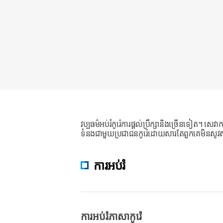
វប្បធម៌អប់រំកូរ៉េការផ្តល់ប្រឹក្សានិងច្រើនទៀត
ទំនងជាមួយប្រជាជនកូរ៉េដោយសារតែពួកគេមិនសូវស្គា
ការអប់រំ
ការអប់រំភាសាកូរ៉េ