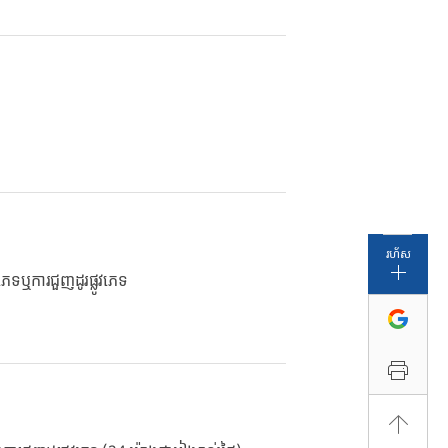
រហ័ស
វភេទឬការជួញដូរផ្លូវភេទ
ត្រៀមរួចរាល់ដើម្បីចាប់ផ្តើម
របៀបដែលយើងជួយ
ផ្ញើប្រាក់