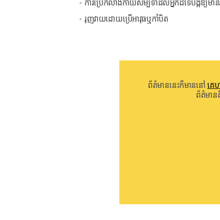
ការប្រើកំលាំងកាយសម្បទាដល់អ្នកដទៃបង្កឱ្យមានរ
រុញវាយដោយប្រើអាវុធឬកាំបិត
ព័ត៌មាននេះក៏មាននៅ
គេហ
ព័ត៌មាន