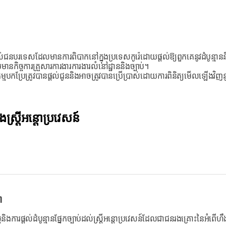
ទេសដែលមានការពិបាកនៅក្នុងប្រទេសកូរ៉េដោយផ្តល់ឱ្យពួកគេនូវដំបូន្មាននិ
ិច្ចការគ្រួសារការងារការងារលំនៅដ្ឋាននិងច្បាប់។
្មបកប្រែត្រូវបានផ្តល់ជូននិងអាចត្រូវបានប្រើប្រាស់ដោយការពិនិត្យមើលឡើងវិញន
ងស្ត្រីអន្តោប្រវេសន៍
ា
ស្ត្រនិងការផ្តល់ដំបូន្មានផ្នែកច្បាប់ដល់ស្ត្រីអន្តោប្រវេសន៍ដែលជាជនរងគ្រោះនៃអំពើហ