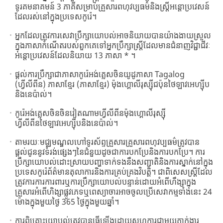
ទូរគមនាគមន៍ 3 ភាគីសម្រាប់គ្រួសារពហុវប្បធម៌និងស្រ្តីអន្តោប្រវេសន៍
ដែលរស់នៅក្នុងប្រទេសកូរ៉េ។
អ្នកដែលត្រូវការសេវាប្រឹក្សាយោបល់អាចនិយាយបានយ៉ាងងាយស្រួល
ក្នុងភាសាកំណើតរបស់ពួកគេទៅអ្នកប្រឹក្សាស្ត្រីដែលមានជំនាញវិជ្ជាជីវៈ
អន្តោប្រវេសន៍ដែលនិយាយ 13 ភាសា * ។
ផ្តល់ការប្រឹក្សាជាភាសាកូរ៉េអង់គ្លេសចិនយូដូភាសា Tagalog
(ហ្វីលីពីន) ភាសាខ្មែរ (ភាសាខ្មែរ) ម៉ុងហ្គោលីរុស្ស៊ីជប៉ុនថៃឡាវអេហ្ស៊ីប
និងនេប៉ាល់។
កូរ៉េអង់គ្លេសចិនចិនវៀតណាមហ្វីលីពីនម៉ុងហ្គោលីរុស្ស៊ី
ហ្វីលីពីនថៃឡាវអេហ្ស៊ីបនិងនេប៉ាល់។
តាមរយៈមជ្ឈមណ្ឌលហៅទូរស័ព្ទគ្រួសារគ្រួសារពហុវប្បធម៌ត្រូវបាន
ផ្តល់ជូននូវទំរង់ផ្សេងៗនៃជំនួយដូចជាការបកប្រែនិងការបកប្រែ។ ការ
ប្រឹក្សាយោបល់ដោះស្រាយបញ្ហាទាក់ទងនឹងសញ្ជាតិនិងការស្នាក់នៅក្នុង
ប្រទេសកូរ៉េព័ត៌មានតុលាការនិងការគ្រប់គ្រងវិបត្តិ។ ជាពិសេសស្ដ្រីដែល
ត្រូវការការការពារឬការប្រឹក្សាយោបល់បន្ទាន់ដោយអំពើហឹង្សាក្នុង
គ្រួសារអំពើហិង្សាផ្លូវភេទឬពេស្យាចារអាចចូលប្រើសេវាកម្មទាំងនេះ 24
ម៉ោងក្នុងមួយថ្ងៃ 365 ថ្ងៃក្នុងមួយឆ្នាំ។
ការពិគ្រោះយោបល់ត្រូវបានធ្វើឡើងដោយសហការជាមួយភ្នាក់ងារ