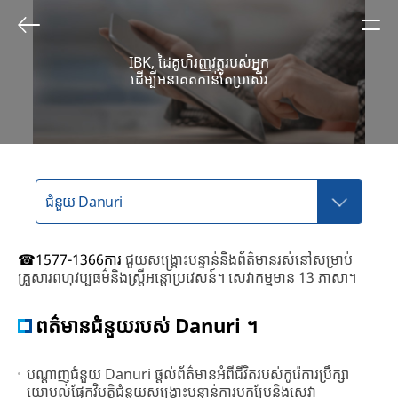
IBK, ដៃគូហិរញ្ញវត្ថុរបស់អ្នក
ដើម្បីអនាគតកាន់តែប្រសើរ
☎1577-1366ការ
ជួយសង្គ្រោះបន្ទាន់និងព័ត៌មានរស់នៅសម្រាប់
គ្រួសារពហុវប្បធម៌និងស្ត្រីអន្តោប្រវេសន៍។ សេវាកម្មមាន 13 ភាសា។
ពត៌មានជំនួយរបស់ Danuri ។
បណ្តាញជំនួយ Danuri ផ្តល់ព័ត៌មានអំពីជីវិតរបស់កូរ៉េការប្រឹក្សា
យោបល់ផ្នែកវិបត្តិជំនួយសង្គ្រោះបន្ទាន់ការបកប្រែនិងសេវា